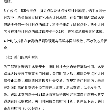
成绩。
3.在起点、每5公里点、折返点以及终点设有计时地毯，选手在跑进
过程中，均必须通过所有的地面计时地毯。在关门时间内完成比赛
但缺少任何一个计时点的成绩，将不予排名；除起点外，两个计时
芯片在其他计时点的成绩误差少于0.1秒，也将取消相关者的成绩。
4.计时芯片将在参赛物品领取现场与号码布同时发放，不收取芯片押
金。
（七）关门距离和时间
为了保证参赛选手比赛安全，限时对社会交通进行滚动封闭。比赛
路线各段专设了赛事关门时间，关门时间之后，相应公里点的计时
毯停止工作，相应路段将恢复社会交通。在规定关门时间内，未跑
完对应距离的参赛选手须立即停止比赛，退出赛道，以免发生危
险。退出比赛的选手可到沿途收容站搭乘收容车或自行选乘公共交
通到达终点取衣区。关门时间按自然时间计算，具体见下表：关门
距离和时间（8:00起跑）：