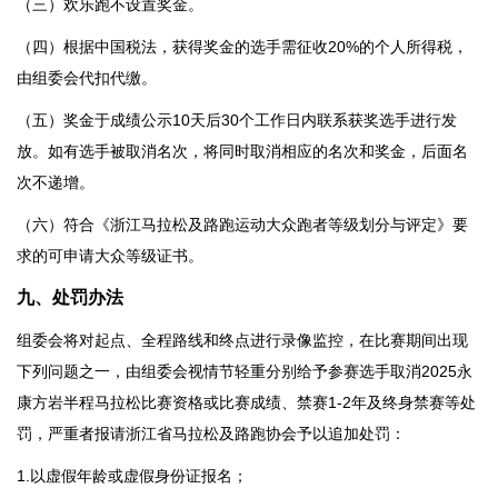
（三）欢乐跑不设置奖金。
（四）根据中国税法，获得奖金的选手需征收20%的个人所得税，
由组委会代扣代缴。
（五）奖金于成绩公示10天后30个工作日内联系获奖选手进行发
放。如有选手被取消名次，将同时取消相应的名次和奖金，后面名
次不递增。
（六）符合《浙江马拉松及路跑运动大众跑者等级划分与评定》要
求的可申请大众等级证书。
九、处罚办法
组委会将对起点、全程路线和终点进行录像监控，在比赛期间出现
下列问题之一，由组委会视情节轻重分别给予参赛选手取消2025永
康方岩半程马拉松比赛资格或比赛成绩、禁赛1-2年及终身禁赛等处
罚，严重者报请浙江省马拉松及路跑协会予以追加处罚：
1.以虚假年龄或虚假身份证报名；