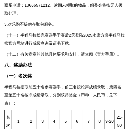
联系电话：13666571212。逾期未领取的物品，组委会将按无人领
取处理。
3.欢乐跑不提供存取包服务。
（十一）半程马拉松完赛选手于赛后2天登陆2025永康方岩半程马拉
松官方网站进行成绩查询及证书下载。
（十二）有关竞赛的其他具体要求和安排，请查阅《官方手册》。
八、
奖励办法
（一）
名次奖
半程马拉松取前五十名参赛选手，前三名按枪声成绩录取，第四名
至第五十名按净成绩录取，分别获得奖金（币种：人民币，见下
表）；
名
21-
1
2
3
4
5
6
7
8
9-20
次
50