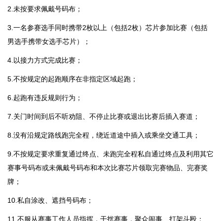
2.未按要求佩戴号码布；
3.一名参赛选手同时携带2枚以上（包括2枚）芯片参加比赛（包括
男选手携带女选手芯片）；
4.以接力方式完成比赛；
5.不按规定的起跑顺序在非指定区域起跑；
6.起跑有违反规则行为；
7.关门时间到后不听劝阻、不停止比赛或退出比赛后插入赛道；
8.没有沿规定路线跑完全程，绕近道途中插入或乘坐交通工具；
9.不按规定要求重复通过终点、未跑完全程私自通过终点及利用其它
赛事号码布或未佩戴号码布和本次比赛芯片领取完赛物品、完赛奖
牌；
10.私自涂改、遮挡号码布；
11.不服从赛事工作人员指挥，干扰赛事，聚众闹事、打架斗殴；