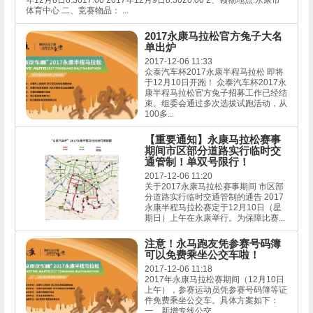
年12月8日8:3017:00 2017年12月9日8:3020:00 2、领物地点:永康市
体育中心 二、竞赛物品： ...
2017永康马拉松官方兔子大名
单出炉
2017-12-06 11:33
众泰汽车杯2017永康半程马拉松 即将
于12月10日开跑！ 众泰汽车杯2017永
康半程马拉松官方兔子招募工作已经结
束。组委会通过多次选拔试跑活动，从
100多...
【重要通知】永康马拉松赛事
期间市区部分道路实行临时交
通管制！单双号限行！
2017-12-06 11:20
关于2017永康马拉松赛事期间 市区部
分道路实行临时交通管制的通告 2017
永康半程马拉松赛定于12月10日（星
期日）上午在永康举行。为保障比赛...
注意！永马跑友凭参赛号码簿
可以免费乘坐公交车啦！
2017-12-06 11:18
2017年永康马拉松赛期间（12月10日
上午），参赛运动员凭参赛号码簿等证
件免费乘坐公交车。具体方案如下：
一、新增专线公交 ...