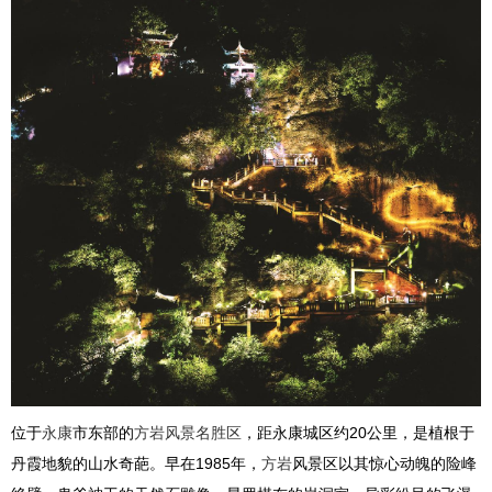
位于
永康
市东部的
方岩风景名胜区
，距永康城区约20公里，是植根于
丹霞地貌的山水奇葩。早在1985年，
方岩
风景区以其惊心动魄的险峰