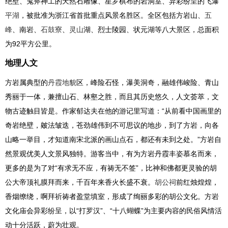
绝壁、鬼斧神工的天然石雕像、星罗棋布的岩洞室、异彩纷呈的飞瀑
平湖
，被批准为浙江省首批重点风景名胜区。全区包括方岩山、
五
峰
、南岩、
石鼓寮
、
灵山
湖、烈士陵园、状元湖等八大景区，总面积
为92平方公里。
地理人文
方岩属典型的
丹霞地貌
区，峰险石怪，瀑美洞奇，融雄伟峻险、青山
秀丽于一体，兼擅山石、林壑之胜，而且其历史悠久，人文荟萃，文
物古迹触目皆是。作家郁达夫在他的游记里写道：“从前看中国画里的
奇岩绝壁，皴法皱迭，苍劲雄伟到不可思议的地步，到了方岩，向各
山略一举目，才知道南宋北派的画山点石，都还有未到之处。”方岩自
然景观优美人文景风独特。游客当中，有为方岩丹霞丰姿慕名而来，
更多的是为了对“有求无不应，有祷无不签”，比神和佛都更灵验的胡
公大帝顶礼膜拜而来，千百年来香火长盛不衰。
胡公祠
前红烛煌煌，
香烟缭绕，啊拜祈祷者盈堂填室，形成了绚丽多彩的胡公文化。方岩
文化庙会异彩纷呈，以“打罗汉”、“十八蝴蝶”为主要内容的民俗风情活
动十分活跃，蔚为壮观。