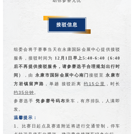
助你参赛无忧
接驳信息
赛事当天在永康国际会展中心提供接驳
组委会将于
服务，接驳时间为
12月1日早上5:40-6:40（6:40
后不再提供接驳服务，请参赛选手合理规划出行时
，由
接驳至
间）
永康市国际会展中心南门
永康市
，单趟
距离
约15公里
，时长
方岩镇留声路
接驳
约35分钟
。
参赛选手
凭参赛号码布
乘车，有序排队，人满即
发。
温馨提示：
1、比赛日起点及赛道附近将进行交通管制，停车